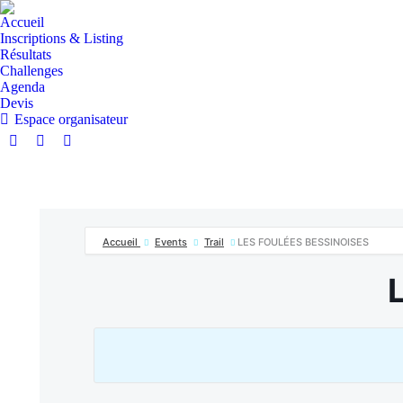
Accueil
Inscriptions & Listing
Résultats
Challenges
Agenda
Devis
Espace organisateur
La
La
La
page
page
page
Facebook
Instagram
E-
s'ouvre
s'ouvre
mail
dans
dans
s'ouvre
Accueil
Events
Trail
LES FOULÉES BESSINOISES
une
une
dans
nouvelle
nouvelle
une
fenêtre
fenêtre
nouvelle
fenêtre