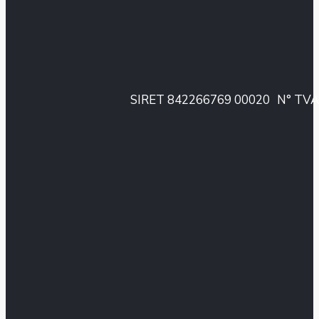
SIRET 842266769 00020
N° TVA