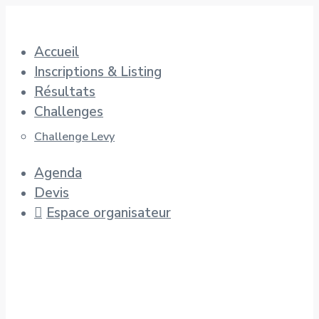
Aller
au
Accueil
contenu
Inscriptions & Listing
Résultats
Challenges
Challenge Levy
Agenda
Devis
Espace organisateur