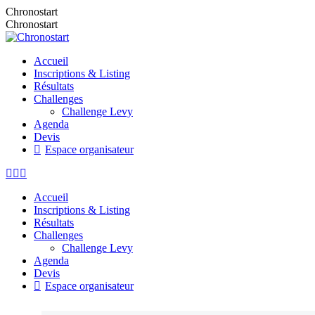
Aller
Chronostart
au
Chronostart
contenu
Accueil
Inscriptions & Listing
Résultats
Challenges
Challenge Levy
Agenda
Devis
Espace organisateur
La
La
La
page
page
page
Accueil
Facebook
Instagram
E-
Inscriptions & Listing
s'ouvre
s'ouvre
mail
Résultats
dans
dans
s'ouvre
Challenges
une
une
dans
Challenge Levy
nouvelle
nouvelle
une
Agenda
fenêtre
fenêtre
nouvelle
Devis
fenêtre
Espace organisateur