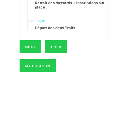
Retrait des dossards + inscriptions sur
place
10h00
-
Départ des deux Trails
NEXT
PREV
MY POSITION