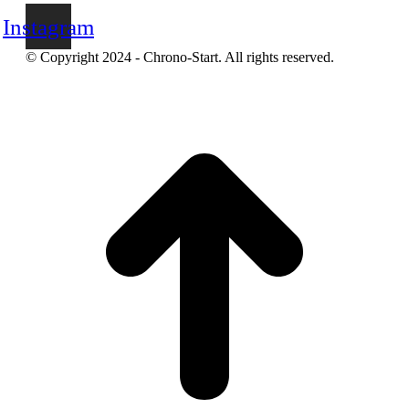
Instagram
© Copyright 2024 - Chrono-Start. All rights reserved.
A
e
h