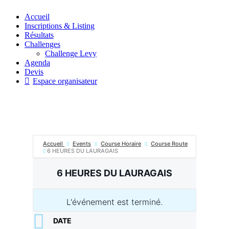
Aller
Accueil
au
Inscriptions & Listing
contenu
Résultats
Challenges
Challenge Levy
Agenda
Devis
Espace organisateur
Accueil
Events
Course Horaire
Course Route
6 HEURES DU LAURAGAIS
6 HEURES DU LAURAGAIS
L'événement est terminé.
DATE